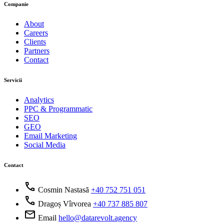
Companie
About
Careers
Clients
Partners
Contact
Servicii
Analytics
PPC & Programmatic
SEO
GEO
Email Marketing
Social Media
Contact
call
Cosmin Nastasă
+40 752 751 051
call
Dragoș Vîrvorea
+40 737 885 807
mail
Email
hello@datarevolt.agency