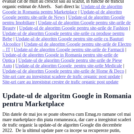
evaluat cat de mult au crescut sau au scazut, in functie de traficul
organic estimat de Ahrefs. Sari direct la:
Update-ul de algoritm
Google in Romania pentru Marketplace
|
Update-ul de algoritm
Google pentru site-urile de News
|
Update-ul de algoritm Google
pentru Imobiliare
|
Update-ul de algoritm Google pentru site-urile de
Beauty
|
Update-ul de algoritm Google pentru site-urile de Fashion
|
Update-ul de algoritm Google pentru site-urile cu produse pentru
Bebe
|
Update-ul de algoritm Google pentru site-urile cu Bauturi
Alcoolice
|
Update-ul de algoritm Google pentru site-urile de Electro
– IT
|
Update-ul de algoritm Google pentru site-urile de Farmacii
|
Update-ul de algoritm Google in Romania pentru site-urile de
Optica
|
Update-ul de algoritm Google pentru site-urile de Piese
Auto
|
Update-ul de algoritm Google pentru site-urile Medicale
|
Update-ul de algoritm Google pentru site-urile de Home & Deco
|
Site-uri care au inregistrat scadere de trafic organic post update
|
Site-uri care au inregistrat crestre de trafic organic post update
Update-ul de algoritm Google in Romania
pentru Marketplace
Din datele de mai jos se poate observa cum Emag.ro ramane cel mai
mare marketplace din piata romaneasca, dar care a inregistrat scaderi
de trafic organic la update-ul de algoritm Google din decembrie
2022. De la ultimul update pare ca incepe sa recupereze putin,