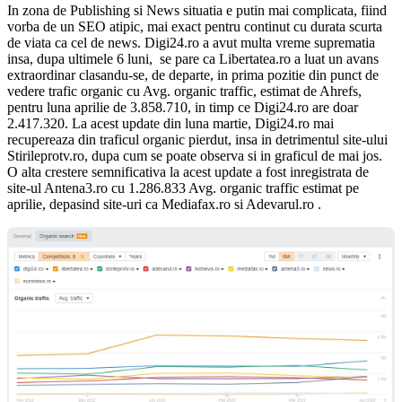
In zona de Publishing si News situatia e putin mai complicata, fiind
vorba de un SEO atipic, mai exact pentru continut cu durata scurta
de viata ca cel de news. Digi24.ro a avut multa vreme suprematia
insa, dupa ultimele 6 luni, se pare ca Libertatea.ro a luat un avans
extraordinar clasandu-se, de departe, in prima pozitie din punct de
vedere trafic organic cu Avg. organic traffic, estimat de Ahrefs,
pentru luna aprilie de 3.858.710, in timp ce Digi24.ro are doar
2.417.320. La acest update din luna martie, Digi24.ro mai
recupereaza din traficul organic pierdut, insa in detrimentul site-ului
Stirileprotv.ro, dupa cum se poate observa si in graficul de mai jos.
O alta crestere semnificativa la acest update a fost inregistrata de
site-ul Antena3.ro cu 1.286.833 Avg. organic traffic estimat pe
aprilie, depasind site-uri ca Mediafax.ro si Adevarul.ro .