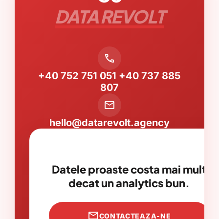
DATA REVOLT
call
+40 752 751 051
+40 737 885
807
mail
hello@datarevolt.agency
Datele proaste costa mai mult
decat un analytics bun.
mail
CONTACTEAZA-NE