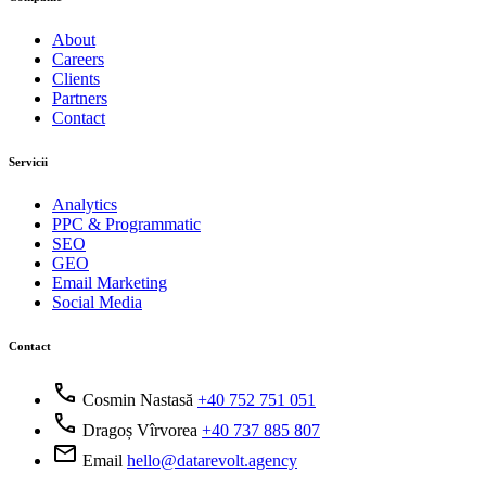
About
Careers
Clients
Partners
Contact
Servicii
Analytics
PPC & Programmatic
SEO
GEO
Email Marketing
Social Media
Contact
call
Cosmin Nastasă
+40 752 751 051
call
Dragoș Vîrvorea
+40 737 885 807
mail
Email
hello@datarevolt.agency