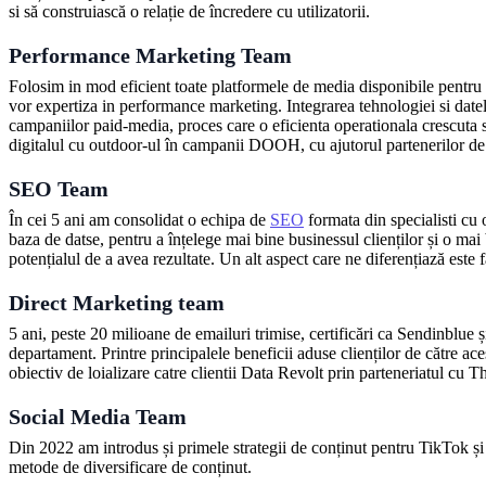
si să construiască o relație de încredere cu utilizatorii.
Performance Marketing Team
Folosim in mod eficient toate platformele de media disponibile pentru a
vor expertiza in performance marketing. Integrarea tehnologiei si dat
campaniilor paid-media, proces care o eficienta operationala crescuta s
digitalul cu outdoor-ul în campanii DOOH, cu ajutorul partenerilor de
SEO Team
În cei 5 ani am consolidat o echipa de
SEO
formata din specialisti cu
baza de datse, pentru a înțelege mai bine businessul clienților și o mai
potențialul de a avea rezultate. Un alt aspect care ne diferențiază este
Direct Marketing team
5 ani, peste 20 milioane de emailuri trimise, certificări ca Sendinblue
departament. Printre principalele beneficii aduse clienților de către ac
obiectiv de loializare catre clientii Data Revolt prin parteneriatul cu 
Social Media Team
Din 2022 am introdus și primele strategii de conținut pentru TikTok ș
metode de diversificare de conținut.