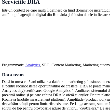
Serviciile DRA
Într-un context pe care mulți îl definesc ca fiind dominat de incertitud
ani în topul agenții de digital din România și folosim datele în fiec
Programmatic,
Analytics
, SEO, Content Marketing, Marketing autom
Data team
Dacă în urma cu 5 ani utilizarea datelor in marketing și business nu er
și pentru recunoașterea oportunităților de creștere. DRA se poate man
Analytics day) certificarea Google Analytics 4. Auditarea sistemului de
prezentă online și pe care echipa DRA le oferă clienților. Printre plat
Kochava (mobile measurement platform), Amplitude (product tool) sau A
dezvoltăm soluții pentru limitarile existente. Pe langa acestea, suntem 
soluții de top pentru provocările aduse de viitorul ”
cookieless
.” De ase