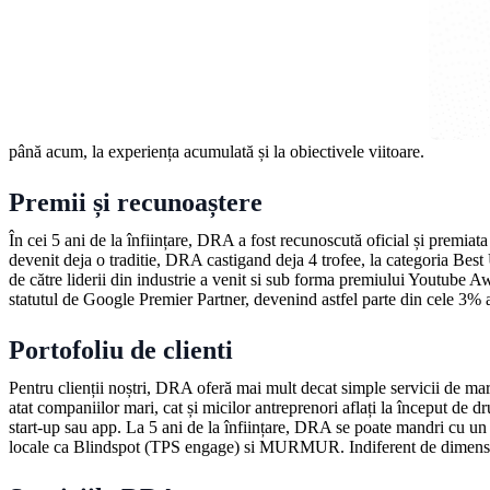
până acum, la experiența acumulată și la obiectivele viitoare.
Premii și recunoaștere
În cei 5 ani de la înființare, DRA a fost recunoscută oficial și premi
devenit deja o traditie, DRA castigand deja 4 trofee, la categoria B
de către liderii din industrie a venit si sub forma premiului Youtube
statutul de Google Premier Partner, devenind astfel parte din cele 3% 
Portofoliu de clienti
Pentru clienții noștri, DRA oferă mai mult decat simple servicii de mark
atat companiilor mari, cat și micilor antreprenori aflați la început de 
start-up sau app. La 5 ani de la înființare, DRA se poate mandri cu un
locale ca Blindspot (TPS engage) si MURMUR. Indiferent de dimensiunea