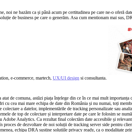
ine, noi ne bazăm ca și până acum pe certitudinea pe care ne-o oferă date
are soluție de business pe care o generăm. Asa cum mentionam mai sus, 
ation, e-commerce, martech,
UX/UI design
si consultanta.
a atat de comuna, astăzi piața înțelege din ce în ce mai mult importanța d
dri cu cea mai mare echipa de date din România și nu numai, toți membri
 colectare a datelor, implementările de tracking personalizate sau anali
formele de top de colectare și interpretare date pe care le folosim se n
dobe Analytics. Ca rezultat final colectăm date accesibile și relevante
în proces de dezvoltare de noi soluții de tracking server side pentru clie
menea, echipa DRA sustine solutiile privacy ready, ca o modalitate prin c