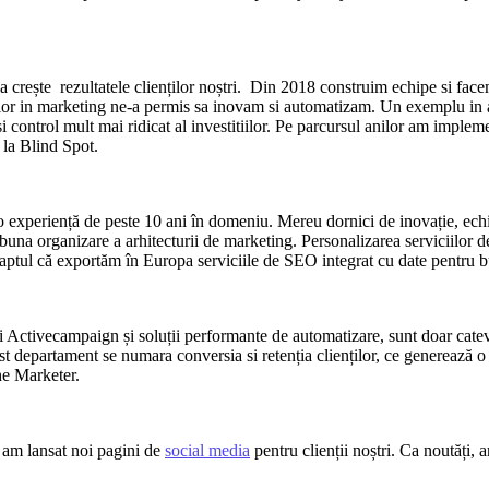
 crește rezultatele clienților noștri. Din 2018 construim echipe si facem
elor in marketing ne-a permis sa inovam si automatizam. Un exemplu in a
i control mult mai ridicat al investitiilor. Pe parcursul anilor am implem
 la Blind Spot.
 o experiență de peste 10 ani în domeniu. Mereu dornici de inovație, ec
 buna organizare a arhitecturii de marketing. Personalizarea serviciilor d
 faptul că exportăm în Europa serviciile de SEO integrat cu date pentru b
 și Activecampaign și soluții performante de automatizare, sunt doar cate
est departament se numara conversia si retenția clienților, ce generează o
The Marketer.
i am lansat noi pagini de
social media
pentru clienții noștri. Ca noutăți,