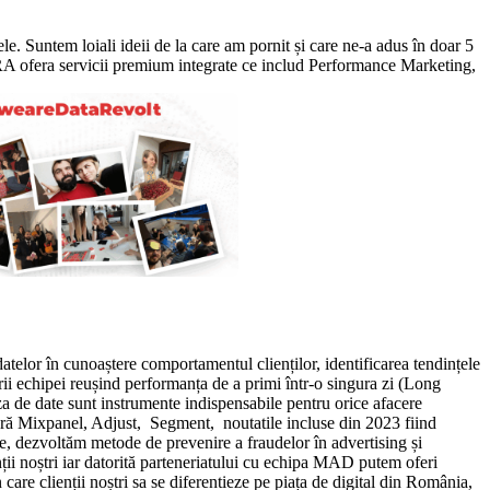
le. Suntem loiali ideii de la care am pornit și care ne-a adus în doar 5
DRA ofera servicii premium integrate ce includ Performance Marketing,
atelor în cunoaștere comportamentul clienților, identificarea tendințele
i echipei reușind performanța de a primi într-o singura zi (Long
za de date sunt instrumente indispensabile pentru orice afacere
umără Mixpanel, Adjust, Segment, noutatile incluse din 2023 fiind
, dezvoltăm metode de prevenire a fraudelor în advertising și
nții noștri iar datorită parteneriatului cu echipa MAD putem oferi
are clienții noștri sa se diferentieze pe piața de digital din România,