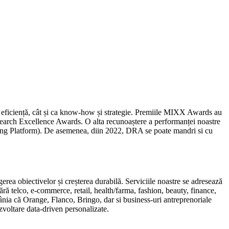
ca eficiență, cât și ca know-how și strategie. Premiile MIXX Awards au
Search Excellence Awards. O alta recunoaștere a performanței noastre
eting Platform). De asemenea, diin 2022, DRA se poate mandri si cu
gerea obiectivelor și creșterea durabilă. Serviciile noastre se adresează
ără telco, e-commerce, retail, health/farma, fashion, beauty, finance,
ânia că Orange, Flanco, Bringo, dar si business-uri antreprenoriale
ezvoltare data-driven personalizate.